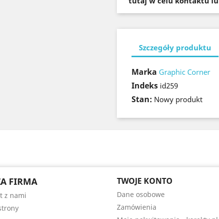
tutaj w celu kontaktu l
Szczegóły produktu
Marka
Graphic Corner
Indeks
id259
Stan:
Nowy produkt
A FIRMA
TWOJE KONTO
Dane osobowe
t z nami
Zamówienia
trony