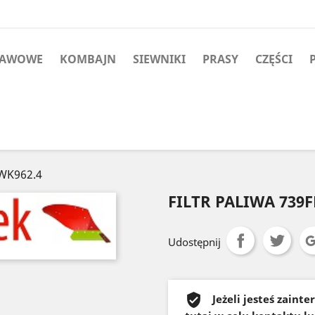
RAWOWE
KOMBAJN
SIEWNIKI
PRASY
CZĘŚCI
 WK962.4
FILTR PALIWA 739F
Udostępnij
Jeżeli jesteś zain