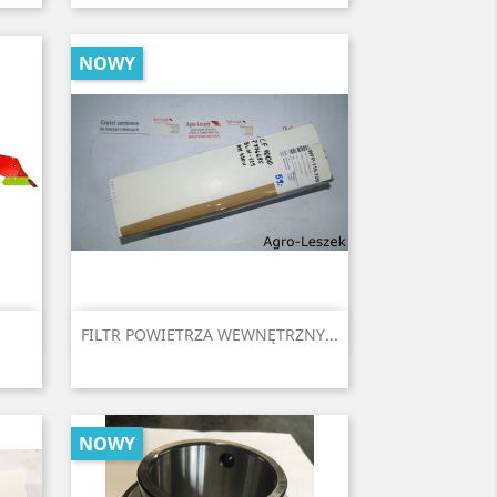
NOWY
Szybki podgląd

FILTR POWIETRZA WEWNĘTRZNY...
NOWY