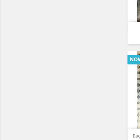
NO
Bag