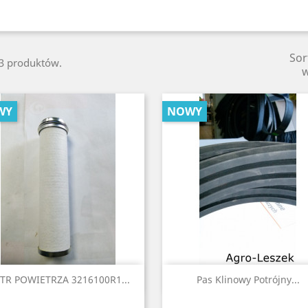
Sor
13 produktów.
WY
NOWY
Szybki podgląd
Szybki podgląd


LTR POWIETRZA 3216100R1...
Pas Klinowy Potrójny...