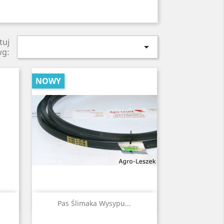
tuj

wg:
NOWY
Szybki podgląd

Pas Ślimaka Wysypu...