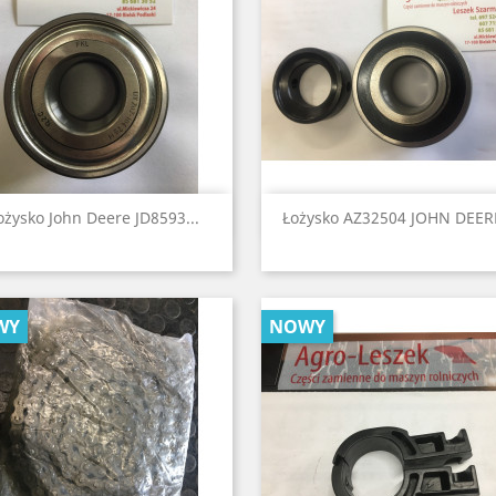
Szybki podgląd
Szybki podgląd


ożysko John Deere JD8593...
Łożysko AZ32504 JOHN DEERE
WY
NOWY