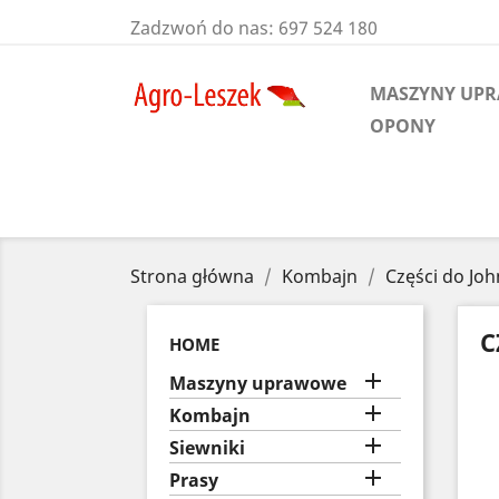
Zadzwoń do nas:
697 524 180
MASZYNY UP
OPONY
Strona główna
Kombajn
Części do Jo
C
HOME

Maszyny uprawowe

Kombajn

Siewniki

Prasy