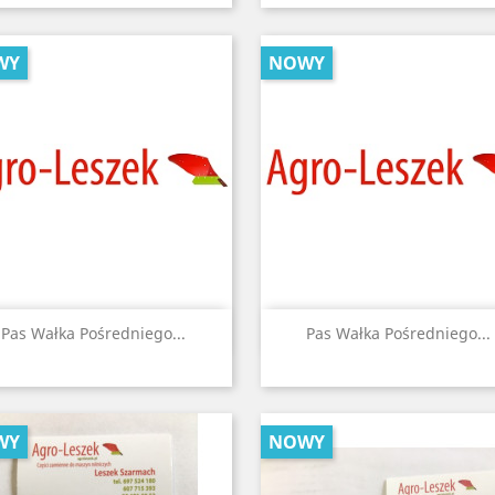
WY
NOWY
Szybki podgląd
Szybki podgląd


Pas Wałka Pośredniego...
Pas Wałka Pośredniego...
WY
NOWY