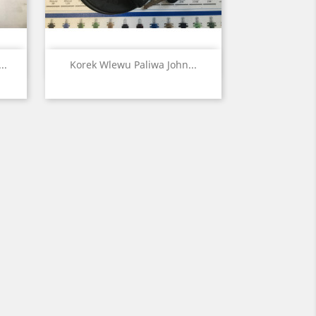
Szybki podgląd

..
Korek Wlewu Paliwa John...