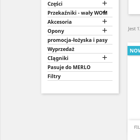

Części

Przekaźniki - wały WOM

Akcesoria
Jest 

Opony
promocja-łożyska i pasy
Wyprzedaż
NO

CIągniki
Pasuje do MERLO
Filtry
FI