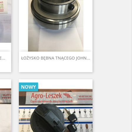
Szybki podgląd

...
ŁOŻYSKO BĘBNA TNĄCEGO JOHN...
NOWY